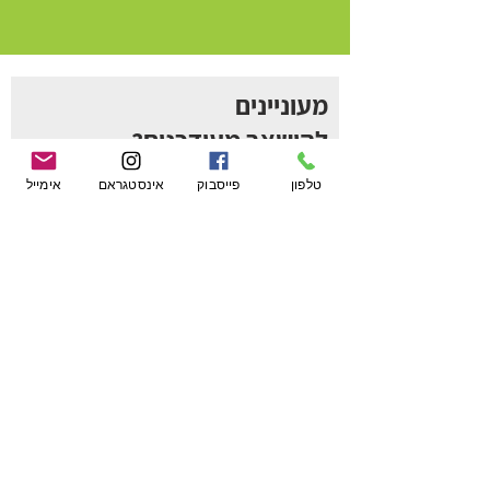
מעוניינים
להישאר מעודכנים?
הצטרף
טלפון
פייסבוק
אינסטגראם
אימייל
ניווט באתר
עמוד הבית
הגן של ביג פאן
הרצאות וסדנאות
החנות של ביג פאן
מועדון המשפחות
שחייה