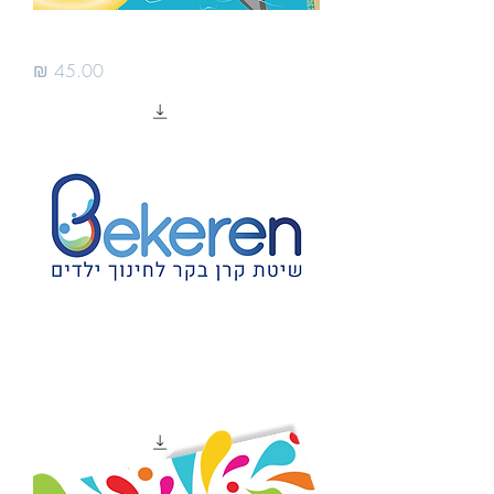
2,1 והופ למים
מחיר
שיטת בקר